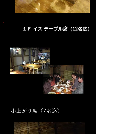
１Ｆ イス テーブル席（12名迄）
小上がり席（7名迄）