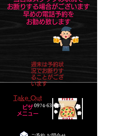
お断りする場合がございます
早めの電話予約を
お勧め致します
週末は予約状
況でお断りす
ることがござ
います
Take Out
0974-63-0008
​ピザ
メニュー
ご予約 お問合せ