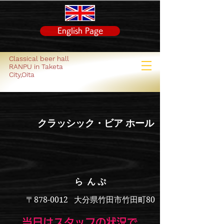
English Page
Classical beer hall
RANPU in Taketa
City,Oita
クラッシック・ビア ホール
ら ん ぷ
〒878-0012
大分県竹田市竹田町80
当日は​スタッフの状況で